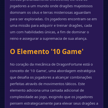
jogadores a um mundo onde dragões majestosos
dominam os céus e terras misteriosas aguardam
para ser exploradas. Os jogadores encontram-se em
uma missão para adquirir e treinar dragões, cada
um com habilidades únicas, a fim de dominar o
reino e assegurar a supremacia de sua aliança.
O Elemento '10 Game'
No coração da mecânica de DragonFortune está o
conceito de '10 Game', uma abordagem estratégica
que desafia os jogadores a alcançar combinações
perfeitas através de movimentos táticos. Este
elemento adiciona uma camada adicional de
complexidade ao jogo, exigindo que os jogadores
pensem estrategicamente para elevar seus dragões a