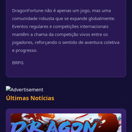
DragonFortune não é apenas um jogo, mas uma
comunidade robusta que se expande globalmente.
Eventos regulares e competições internacionais
mantêm a chama da competição vivos entre os
jogadores, reforçando o sentido de aventura coletiva
e progresso.
BRPG
Últimas Notícias