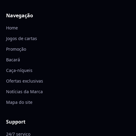
Navegação
Home
Jogos de cartas
Promoção
Bacará
Caça-níqueis
Ofertas exclusivas
Notícias da Marca
Mapa do site
Support
24/7 serviço