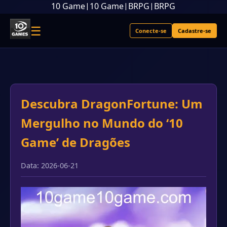
10 Game
|
10 Game
|
BRPG
|
BRPG
☰
Conecte-se
Cadastre-se
Descubra DragonFortune: Um
Mergulho no Mundo do ‘10
Game’ de Dragões
Data: 2026-06-21