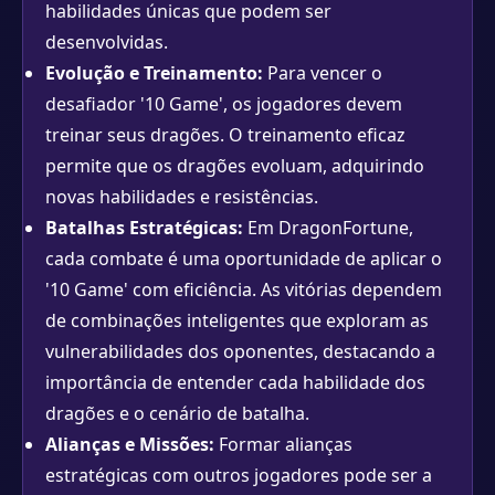
habilidades únicas que podem ser
desenvolvidas.
Evolução e Treinamento:
Para vencer o
desafiador '10 Game', os jogadores devem
treinar seus dragões. O treinamento eficaz
permite que os dragões evoluam, adquirindo
novas habilidades e resistências.
Batalhas Estratégicas:
Em DragonFortune,
cada combate é uma oportunidade de aplicar o
'10 Game' com eficiência. As vitórias dependem
de combinações inteligentes que exploram as
vulnerabilidades dos oponentes, destacando a
importância de entender cada habilidade dos
dragões e o cenário de batalha.
Alianças e Missões:
Formar alianças
estratégicas com outros jogadores pode ser a