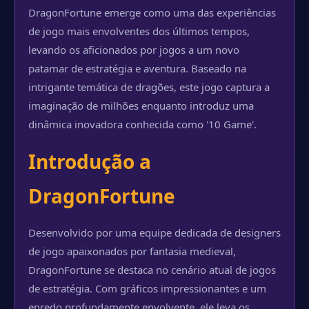
DragonFortune emerge como uma das experiências
de jogo mais envolventes dos últimos tempos,
levando os aficionados por jogos a um novo
patamar de estratégia e aventura. Baseado na
intrigante temática de dragões, este jogo captura a
imaginação de milhões enquanto introduz uma
dinâmica inovadora conhecida como '10 Game'.
Introdução a
DragonFortune
Desenvolvido por uma equipe dedicada de designers
de jogo apaixonados por fantasia medieval,
DragonFortune se destaca no cenário atual de jogos
de estratégia. Com gráficos impressionantes e um
enredo profundamente envolvente, ele leva os