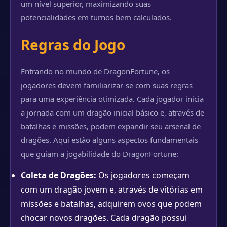
um nível superior, maximizando suas
potencialidades em turnos bem calculados.
Regras do Jogo
Entrando no mundo de DragonFortune, os
jogadores devem familiarizar-se com suas regras
para uma experiência otimizada. Cada jogador inicia
a jornada com um dragão inicial básico e, através de
batalhas e missões, podem expandir seu arsenal de
dragões. Aqui estão alguns aspectos fundamentais
que guiam a jogabilidade do DragonFortune:
Coleta de Dragões:
Os jogadores começam
com um dragão jovem e, através de vitórias em
missões e batalhas, adquirem ovos que podem
chocar novos dragões. Cada dragão possui