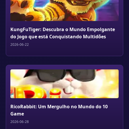
KungFuTiger: Descubra o Mundo Empolgante
do Jogo que está Conquistando Multidões
2026-06-22
RicoRabbit: Um Mergulho no Mundo do 10
Game
2026-06-28