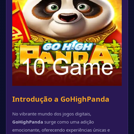
Introdução a GoHighPanda
No vibrante mundo dos jogos digitais,
GoHighPanda
surge como uma adição
emocionante, oferecendo experiências únicas e