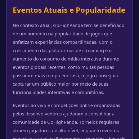
Eventos Atuais e Popularidade
No contexto atual, GoHighPanda tem se beneficiado
de um aumento na popularidade de jogos que
enfatizam experiências compartilhadas. Com o
crescimento das plataformas de streaming e o
aumento do consumo de mídia interativa durante
eventos globais recentes, como muitas pessoas
passaram mais tempo em casa, o jogo conseguiu
capturar um público maior por meio de suas
funcionalidades interativas e comunitárias.
Eventos ao vivo e competições online organizadas
pelos desenvolvedores ajudaram a consolidar a
comunidade de GoHighPanda. Torneios regulares
atraem jogadores de alto nível, enquanto eventos
especiais e atualizações temáticas mantêm a base de