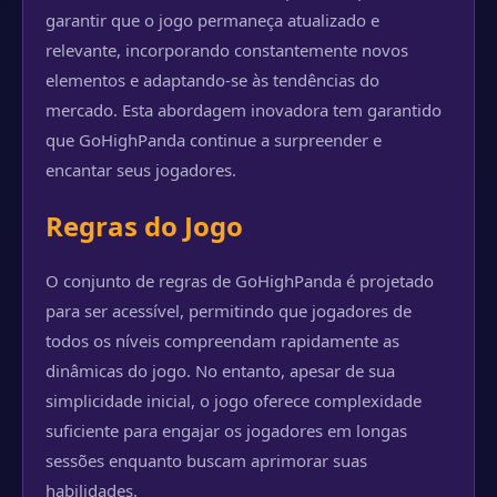
garantir que o jogo permaneça atualizado e
relevante, incorporando constantemente novos
elementos e adaptando-se às tendências do
mercado. Esta abordagem inovadora tem garantido
que GoHighPanda continue a surpreender e
encantar seus jogadores.
Regras do Jogo
O conjunto de regras de GoHighPanda é projetado
para ser acessível, permitindo que jogadores de
todos os níveis compreendam rapidamente as
dinâmicas do jogo. No entanto, apesar de sua
simplicidade inicial, o jogo oferece complexidade
suficiente para engajar os jogadores em longas
sessões enquanto buscam aprimorar suas
habilidades.