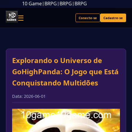
10 Game
|
BRPG
|
BRPG
|
BRPG
☰
Conecte-se
Cadastre-se
Explorando o Universo de
GoHighPanda: O Jogo que Está
Conquistando Multidões
Data: 2026-06-01