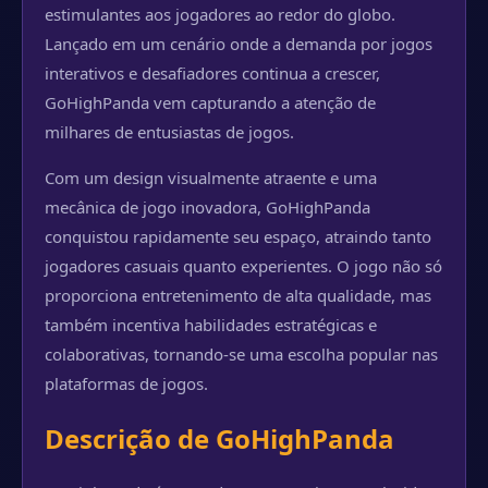
estimulantes aos jogadores ao redor do globo.
Lançado em um cenário onde a demanda por jogos
interativos e desafiadores continua a crescer,
GoHighPanda vem capturando a atenção de
milhares de entusiastas de jogos.
Com um design visualmente atraente e uma
mecânica de jogo inovadora, GoHighPanda
conquistou rapidamente seu espaço, atraindo tanto
jogadores casuais quanto experientes. O jogo não só
proporciona entretenimento de alta qualidade, mas
também incentiva habilidades estratégicas e
colaborativas, tornando-se uma escolha popular nas
plataformas de jogos.
Descrição de GoHighPanda